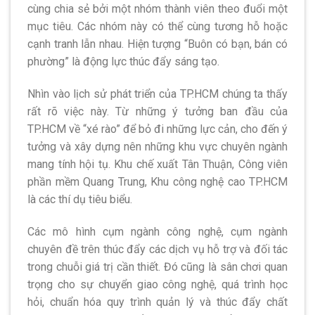
cùng chia sẻ bởi một nhóm thành viên theo đuổi một
mục tiêu. Các nhóm này có thể cùng tương hỗ hoặc
cạnh tranh lẫn nhau. Hiện tượng “Buôn có bạn, bán có
phường” là động lực thúc đẩy sáng tạo.
Nhìn vào lịch sử phát triển của TP.HCM chúng ta thấy
rất rõ việc này. Từ những ý tưởng ban đầu của
TP.HCM về “xé rào” để bỏ đi những lực cản, cho đến ý
tưởng và xây dựng nên những khu vực chuyên ngành
mang tính hội tụ. Khu chế xuất Tân Thuận, Công viên
phần mềm Quang Trung, Khu công nghệ cao TP.HCM
là các thí dụ tiêu biểu.
Các mô hình cụm ngành công nghệ, cụm ngành
chuyên đề trên thúc đẩy các dịch vụ hỗ trợ và đối tác
trong chuỗi giá trị cần thiết. Đó cũng là sân chơi quan
trọng cho sự chuyển giao công nghệ, quá trình học
hỏi, chuẩn hóa quy trình quản lý và thúc đẩy chất