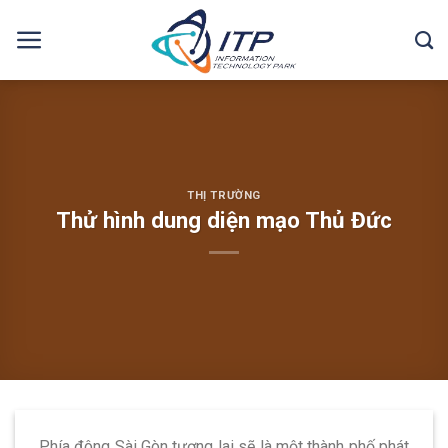
Skip
to
content
THỊ TRƯỜNG
Thử hình dung diện mạo Thủ Đức
Phía đông Sài Gòn tương lai sẽ là một thành phố phát