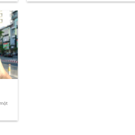
,
 một