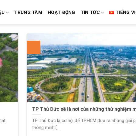
ỆU
TRUNG TÂM
HOẠT ĐỘNG
TIN TỨC
TIẾNG V
TP Thủ Đức sẽ là nơi của những thử nghiệm 
hát
TP Thủ Đức là cơ hội để TP.HCM đưa ra những giải 
thông minh,[...