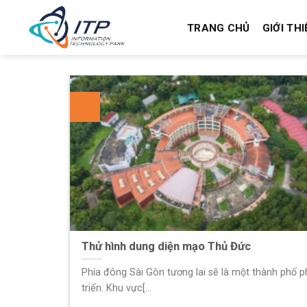
Skip
to
TRANG CHỦ
GIỚI THI
content
Thử hình dung diện mạo Thủ Đức
Phía đông Sài Gòn tương lai sẽ là một thành phố p
triển. Khu vực[...