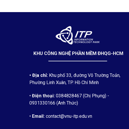
KHU CÔNG NGHỆ PHẦN MỀM ĐHQG-HCM
• Địa chỉ:
Khu phố 33, đường Võ Trường Toản,
Phường Linh Xuân, TP. Hồ Chí Minh
•
Điện thoại:
0384828467 (Chị Phụng)
-
0931330166 (Anh Thức)
•
Email:
contact@vnu-itp.edu.vn