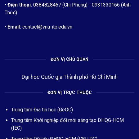
•
Điện thoại:
0384828467 (Chị Phụng)
- 0931330166 (Anh
Thức)
•
Email:
contact@vnu-itp.edu.vn
ĐƠN VỊ CHỦ QUẢN
Đại học Quốc gia Thành phố Hồ Chí Minh
ĐƠN VỊ TRỰC THUỘC
Trung tâm Địa tin học (GeOC)
Trung tâm Khởi nghiệp đổi mới sáng tạo ĐHQG-HCM
(IEC)
Trung tâm Dữ liệu ĐHQG-HCM (VNU.DC)