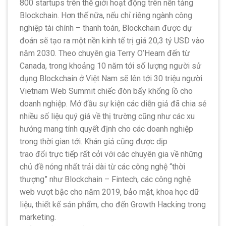
800 startups trên thế giới hoạt động trên nền tảng
Blockchain. Hơn thế nữa, nếu chỉ riêng ngành công
nghiệp tài chính – thanh toán, Blockchain được dự
đoán sẽ tạo ra một nền kinh tế trị giá 20,3 tỷ USD vào
năm 2030. Theo chuyên gia Terry O’Hearn đến từ
Canada, trong khoảng 10 năm tới số lượng người sử
dụng Blockchain ở Việt Nam sẽ lên tới 30 triệu người.
Vietnam Web Summit chiếc đòn bẩy khổng lồ cho
doanh nghiệp. Mở đầu sự kiện các diễn giả đã chia sẻ
nhiều số liệu quý giá về thị trường cũng như các xu
hướng mang tính quyết định cho các doanh nghiệp
trong thời gian tới. Khán giả cũng được dịp
trao đổi trực tiếp rất cởi với các chuyên gia về những
chủ đề nóng nhất trải dài từ các công nghệ “thời
thượng” như Blockchain – Fintech, các công nghệ
web vượt bậc cho năm 2019, bảo mật, khoa học dữ
liệu, thiết kế sản phẩm, cho đến Growth Hacking trong
marketing.