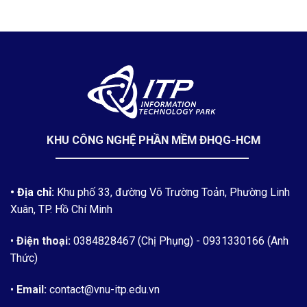
KHU CÔNG NGHỆ PHẦN MỀM ĐHQG-HCM
• Địa chỉ:
Khu phố 33, đường Võ Trường Toản, Phường Linh
Xuân, TP. Hồ Chí Minh
•
Điện thoại:
0384828467 (Chị Phụng)
- 0931330166 (Anh
Thức)
•
Email:
contact@vnu-itp.edu.vn